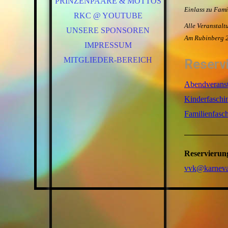
PRINZENPAARE & MOTTOS
VORSTAND
Einlass zu Fami
RKC @ YOUTUBE
ELFERRAT
Alle Veranstalt
UNSERE SPONSOREN
TANZGARDEN
Am Rubinberg 2
SAALPOLIZEI
IMPRESSUM
MITGLIEDER-BEREICH
Reserv
Abendveranst
Kinderfaschi
Familienfasc
Reservierun
vvk@karneval