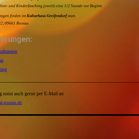
lien- und Kinderfasching jeweils eine 1/2 Stunde vor Beginn
ungen finden im
Kulturhaus Greifendorf
statt.
2, 09661 Rossau
ierungen:
altungen
ng
hing
g
sonst auch gerne per E-Mail an
-rossau.de